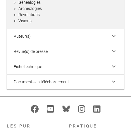
Généalogies
Archéologies
Révolutions
Visions
keyboard_arrow_down
Auteur(s)
keyboard_arrow_down
Revue(s) de presse
keyboard_arrow_down
Fiche technique
keyboard_arrow_down
Documents en téléchargement
LES PUR
PRATIQUE