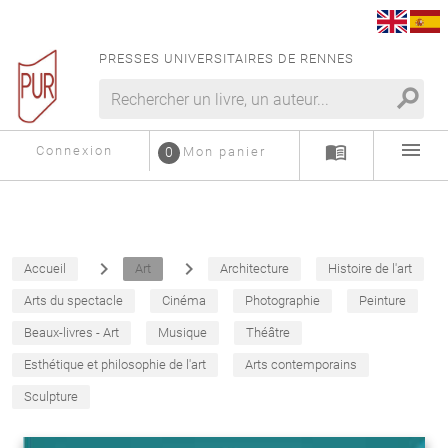
PRESSES UNIVERSITAIRES DE RENNES
search
menu
menu_book
Connexion
0
Mon panier
navigate_next
navigate_next
Accueil
Art
Architecture
Histoire de l'art
Arts du spectacle
Cinéma
Photographie
Peinture
Beaux-livres - Art
Musique
Théâtre
Esthétique et philosophie de l'art
Arts contemporains
Sculpture