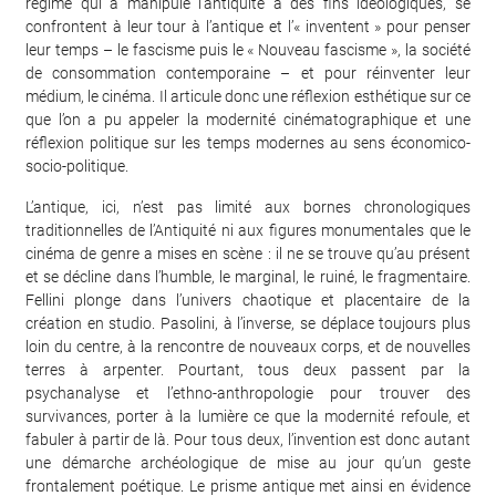
régime qui a manipulé l’antiquité à des fins idéologiques, se
confrontent à leur tour à l’antique et l’« inventent » pour penser
leur temps – le fascisme puis le « Nouveau fascisme », la société
de consommation contemporaine – et pour réinventer leur
médium, le cinéma. Il articule donc une réflexion esthétique sur ce
que l’on a pu appeler la modernité cinématographique et une
réflexion politique sur les temps modernes au sens économico-
socio-politique.
L’antique, ici, n’est pas limité aux bornes chronologiques
traditionnelles de l’Antiquité ni aux figures monumentales que le
cinéma de genre a mises en scène : il ne se trouve qu’au présent
et se décline dans l’humble, le marginal, le ruiné, le fragmentaire.
Fellini plonge dans l’univers chaotique et placentaire de la
création en studio. Pasolini, à l’inverse, se déplace toujours plus
loin du centre, à la rencontre de nouveaux corps, et de nouvelles
terres à arpenter. Pourtant, tous deux passent par la
psychanalyse et l’ethno-anthropologie pour trouver des
survivances, porter à la lumière ce que la modernité refoule, et
fabuler à partir de là. Pour tous deux, l’invention est donc autant
une démarche archéologique de mise au jour qu’un geste
frontalement poétique. Le prisme antique met ainsi en évidence