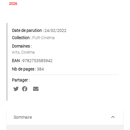
2026.
Date de parution :
24/02/2022
Collection :
PUR-Cinéma
Domaines :
Arts
,
Cinéma
EAN :
9782753585942
Nb de pages :
384
Partager :
keyboard_arrow_down
Sommaire