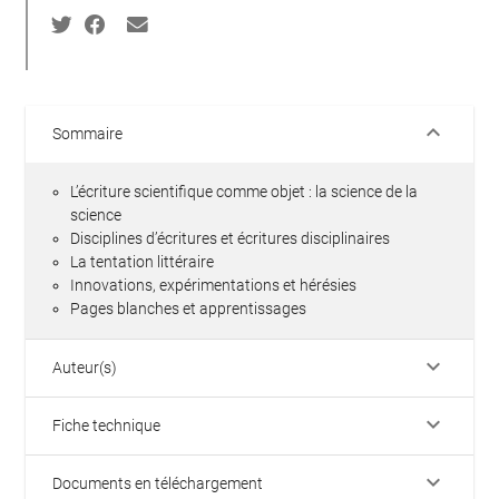
keyboard_arrow_down
Sommaire
L’écriture scientifique comme objet : la science de la
science
Disciplines d’écritures et écritures disciplinaires
La tentation littéraire
Innovations, expérimentations et hérésies
Pages blanches et apprentissages
keyboard_arrow_down
Auteur(s)
keyboard_arrow_down
Fiche technique
keyboard_arrow_down
Documents en téléchargement