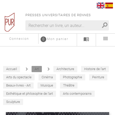
PRESSES UNIVERSITAIRES DE RENNES
search
menu
menu_book
Connexion
0
Mon panier
navigate_next
navigate_next
Accueil
Art
Architecture
Histoire de l'art
Arts du spectacle
Cinéma
Photographie
Peinture
Beaux-livres - Art
Musique
Théâtre
Esthétique et philosophie de l'art
Arts contemporains
Sculpture