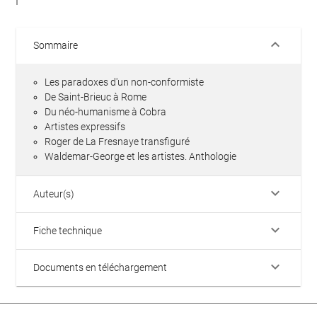
keyboard_arrow_down
Sommaire
Les paradoxes d'un non-conformiste
De Saint-Brieuc à Rome
Du néo-humanisme à Cobra
Artistes expressifs
Roger de La Fresnaye transfiguré
Waldemar-George et les artistes. Anthologie
keyboard_arrow_down
Auteur(s)
keyboard_arrow_down
Fiche technique
keyboard_arrow_down
Documents en téléchargement