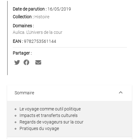
Date de parution :
16/05/2019
Collection :
Histoire
Domaines :
Aulica. L’Univers de la cour
EAN :
9782753561144
Partager :
keyboard_arrow_down
Sommaire
Le voyage comme outil politique
Impacts et transferts culturels
Regards de voyageurs sur la cour
Pratiques du voyage