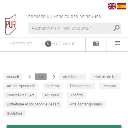
PRESSES UNIVERSITAIRES DE RENNES
search
menu
menu_book
Connexion
0
Mon panier
navigate_next
navigate_next
Accueil
Art
Architecture
Histoire de l'art
Arts du spectacle
Cinéma
Photographie
Peinture
Beaux-livres - Art
Musique
Théâtre
Esthétique et philosophie de l'art
Arts contemporains
Sculpture