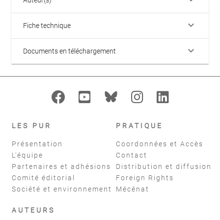
Auteur(s)
keyboard_arrow_down
Fiche technique
keyboard_arrow_down
Documents en téléchargement
LES PUR
PRATIQUE
Présentation
Coordonnées et Accès
L'équipe
Contact
Partenaires et adhésions
Distribution et diffusion
Comité éditorial
Foreign Rights
Société et environnement
Mécénat
AUTEURS