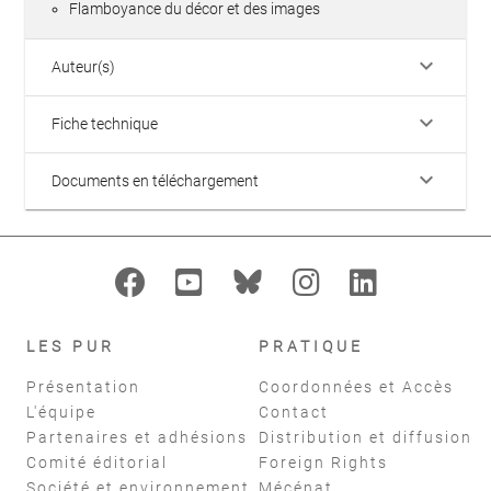
Flamboyance du décor et des images
keyboard_arrow_down
Auteur(s)
keyboard_arrow_down
Fiche technique
keyboard_arrow_down
Documents en téléchargement
LES PUR
PRATIQUE
Présentation
Coordonnées et Accès
L'équipe
Contact
Partenaires et adhésions
Distribution et diffusion
Comité éditorial
Foreign Rights
Société et environnement
Mécénat