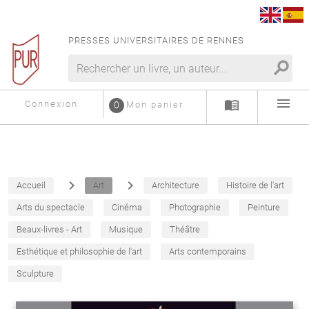
PRESSES UNIVERSITAIRES DE RENNES
search
menu
menu_book
Connexion
0
Mon panier
navigate_next
navigate_next
Accueil
Art
Architecture
Histoire de l'art
Arts du spectacle
Cinéma
Photographie
Peinture
Beaux-livres - Art
Musique
Théâtre
Esthétique et philosophie de l'art
Arts contemporains
Sculpture