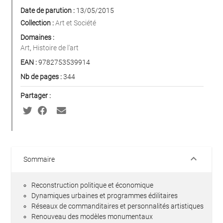
Date de parution :
13/05/2015
Collection :
Art et Société
Domaines :
Art
,
Histoire de l'art
EAN :
9782753539914
Nb de pages :
344
Partager :
keyboard_arrow_down
Sommaire
Reconstruction politique et économique
Dynamiques urbaines et programmes édilitaires
Réseaux de commanditaires et personnalités artistiques
Renouveau des modèles monumentaux