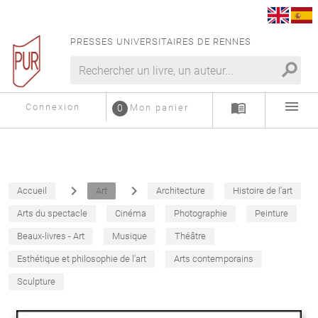
PRESSES UNIVERSITAIRES DE RENNES
search
menu
menu_book
Connexion
0
Mon panier
navigate_next
navigate_next
Accueil
Art
Architecture
Histoire de l'art
Arts du spectacle
Cinéma
Photographie
Peinture
Beaux-livres - Art
Musique
Théâtre
Esthétique et philosophie de l'art
Arts contemporains
Sculpture