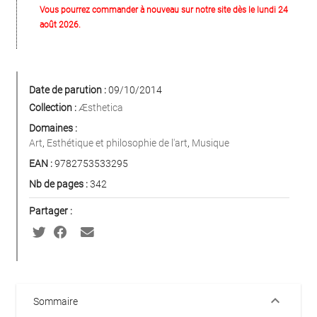
Vous pourrez commander à nouveau sur notre site dès le lundi 24
août 2026.
Date de parution :
09/10/2014
Collection :
Æsthetica
Domaines :
Art
,
Esthétique et philosophie de l'art
,
Musique
EAN :
9782753533295
Nb de pages :
342
Partager :
keyboard_arrow_down
Sommaire