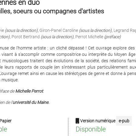
ennes en duo
illes, soeurs ou compagnes d'artistes
ie
(sous la direction)
,
Giron-Panel Caroline
(sous la direction)
,
Legrand Rap
ction)
,
Porot Bertrand
(sous la direction)
,
Perrot Michelle
(préface)
use de l'homme artiste : un cliché dépassé ! Cet ouvrage explore des
 visant à s'accomplir comme compositrice ou interprète du Moyen âge 
t musicologues traitent des évolutions de la société, des relations fami
 de leurs rapports de couple (en s'intéressant plus particulièrement au
L'ouvrage remet ainsi en cause les stéréotypes de genre et donne à pen
la musique.
éface de
Michelle Perrot
.
en de l'
université du Maine.
Papier
Version numérique
e-pub
ble
Disponible