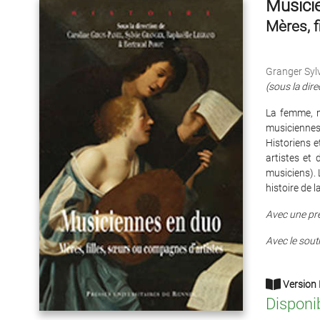
Musici
Mères, f
Granger Sylv
(sous la dire
La femme, m
musiciennes
Historiens e
artistes et
musiciens). 
histoire de 
Avec une pr
Avec le souti
Version 
Disponi