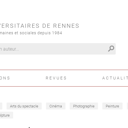
VERSITAIRES DE RENNES
maines et sociales depuis 1984
search
IONS
REVUES
ACTUALI
Arts du spectacle
Cinéma
Photographie
Peinture
lpture