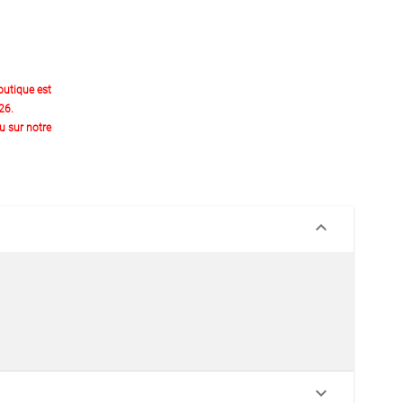
outique est
26.
 sur notre
keyboard_arrow_down
keyboard_arrow_down