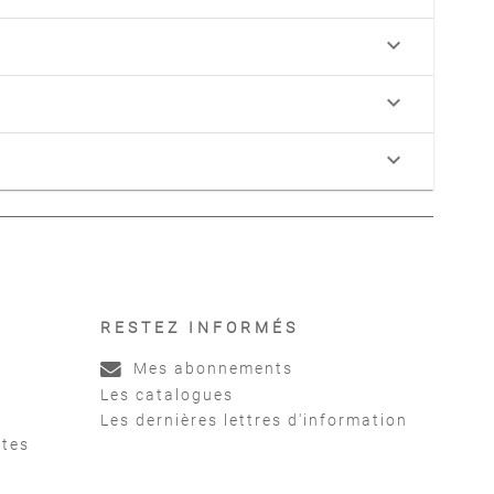
keyboard_arrow_down
keyboard_arrow_down
keyboard_arrow_down
RESTEZ INFORMÉS
Mes abonnements
Les catalogues
Les dernières lettres d'information
ntes