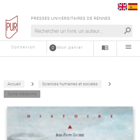
PRESSES UNIVERSITAIRES DE RENNES
search
menu
menu_book
Connexion
0
Mon panier
navigate_next
navigate_next
Accueil
Sciences humaines et sociales
Santé-Médecine