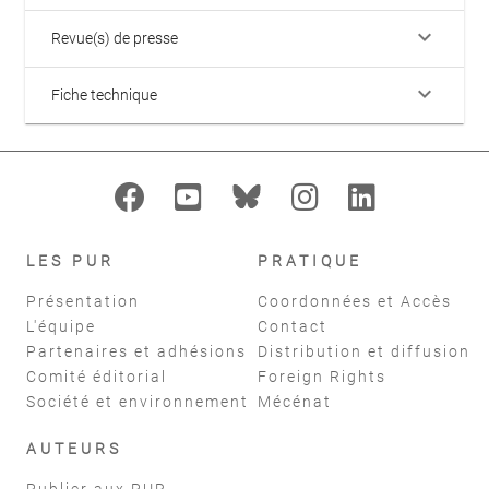
keyboard_arrow_down
Revue(s) de presse
keyboard_arrow_down
Fiche technique
LES PUR
PRATIQUE
Présentation
Coordonnées et Accès
L'équipe
Contact
Partenaires et adhésions
Distribution et diffusion
Comité éditorial
Foreign Rights
Société et environnement
Mécénat
AUTEURS
Publier aux PUR