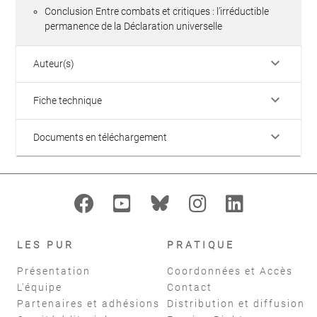
Conclusion Entre combats et critiques : l’irréductible
permanence de la Déclaration universelle
keyboard_arrow_down
Auteur(s)
keyboard_arrow_down
Fiche technique
keyboard_arrow_down
Documents en téléchargement
LES PUR
PRATIQUE
Présentation
Coordonnées et Accès
L'équipe
Contact
Partenaires et adhésions
Distribution et diffusion