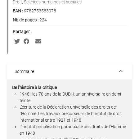
Droit
,
Sciences humaines et sociales
EAN :
9782753583078
Nb de pages :
224
Partager :
keyboard_arrow_down
Sommaire
De l’histoire à la critique
1948 : les 70 ans de la DUDH, un anniversaire en demi-
teinte
L’écriture de la Déclaration universelle des droits de
l’Homme. Les travaux précurseurs de l’Institut de droit
international entre 1921 et 1948
L’institutionnalisation paradoxale des droits de l’Homme
en 1948