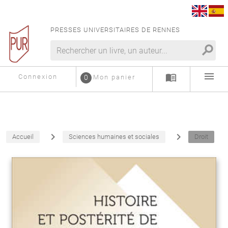
PRESSES UNIVERSITAIRES DE RENNES
search
menu
menu_book
Connexion
0
Mon panier
navigate_next
navigate_next
Accueil
Sciences humaines et sociales
Droit