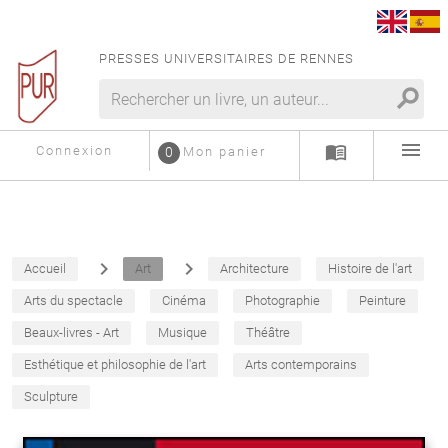
PRESSES UNIVERSITAIRES DE RENNES
search
menu
menu_book
Connexion
0
Mon panier
navigate_next
navigate_next
Accueil
Art
Architecture
Histoire de l'art
Arts du spectacle
Cinéma
Photographie
Peinture
Beaux-livres - Art
Musique
Théâtre
Esthétique et philosophie de l'art
Arts contemporains
Sculpture