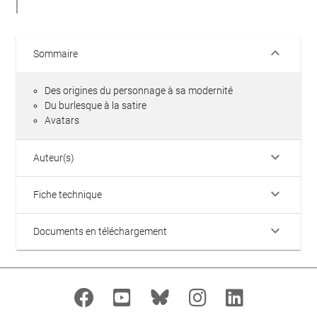
keyboard_arrow_down
Sommaire
Des origines du personnage à sa modernité
Du burlesque à la satire
Avatars
keyboard_arrow_down
Auteur(s)
keyboard_arrow_down
Fiche technique
keyboard_arrow_down
Documents en téléchargement