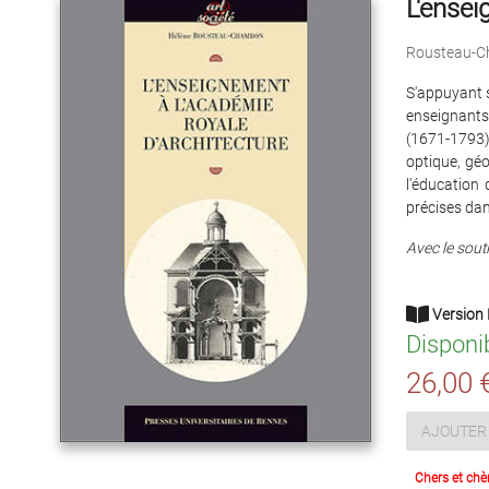
L'ensei
Rousteau-C
S'appuyant s
enseignants,
(1671-1793)
optique, géo
l'éducation
précises dans
Avec le souti
Version 
Disponi
26,00 
AJOUTER 
Chers et chè