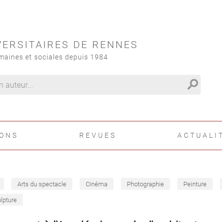
VERSITAIRES DE RENNES
maines et sociales depuis 1984
search
IONS
REVUES
ACTUALI
Arts du spectacle
Cinéma
Photographie
Peinture
lpture