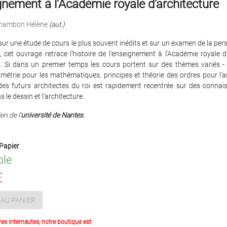
gnement à l'Académie royale d'architecture
hambon Hélène
(aut.)
ur une étude de cours le plus souvent inédits et sur un examen de la per
 cet ouvrage retrace l'histoire de l'enseignement à l'Académie royale d
. Si dans un premier temps les cours portent sur des thèmes variés - 
métrie pour les mathématiques, principes et théorie des ordres pour l'ar
 des futurs architectes du roi est rapidement recentrée sur des connai
 le dessin et l'architecture.
en de l'
université de Nantes
.
Papier
ble
€
AU PANIER
res Internautes, notre boutique est