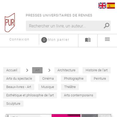
PRESSES UNIVERSITAIRES DE RENNES
search
menu
menu_book
Connexion
0
Mon panier
navigate_next
navigate_next
Accueil
Art
Architecture
Histoire de l'art
Arts du spectacle
Cinéma
Photographie
Peinture
Beaux-livres - Art
Musique
Théâtre
Esthétique et philosophie de l'art
Arts contemporains
Sculpture