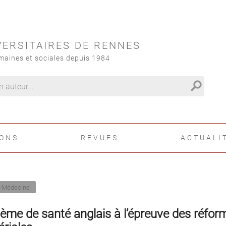
VERSITAIRES DE RENNES
maines et sociales depuis 1984
search
IONS
REVUES
ACTUALI
-Médecine
ème de santé anglais à l’épreuve des réfor