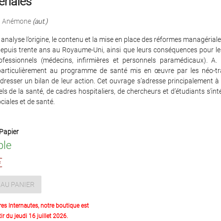
riales
h Anémone
(aut.)
analyse l’origine, le contenu et la mise en place des réformes managériale
epuis trente ans au Royaume-Uni, ainsi que leurs conséquences pour le
ofessionnels (médecins, infirmières et personnels paramédicaux). A.
 particulièrement au programme de santé mis en œuvre par les néo-trav
 dresser un bilan de leur action. Cet ouvrage s’adresse principalement à
ls de la santé, de cadres hospitaliers, de chercheurs et d’étudiants s’in
ciales et de santé.
Papier
ble
€
AU PANIER
res Internautes, notre boutique est
ir du jeudi 16 juillet 2026.