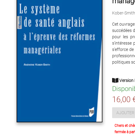
managé
Kober-Smit
Cet ouvrage 
succédées d
pour les pr
s’intéresse
s’efforce de
professionne
politiques so
Version 
Disponi
16,00 
AJOUTER 
Chers et chè
fermée à part