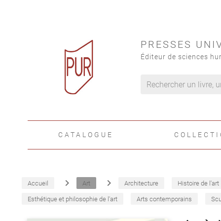
PRESSES UNI
Éditeur de sciences hu
CATALOGUE
COLLECT
navigate_next
navigate_next
Accueil
Art
Architecture
Histoire de l'art
Esthétique et philosophie de l'art
Arts contemporains
Scu