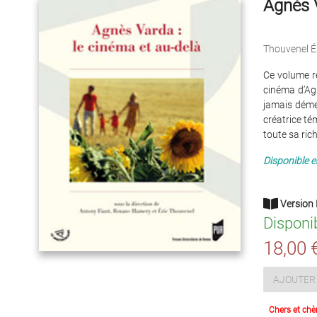
Agnès V
Thouvenel É
Ce volume ré
cinéma d’Agn
jamais déme
créatrice té
toute sa ric
Disponible 
Version 
Disponi
18,00 
AJOUTER 
Chers et chè