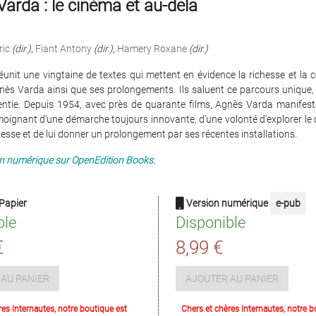
arda : le cinéma et au-dela
ric
(dir.)
,
Fiant Antony
(dir.)
,
Hamery Roxane
(dir.)
unit une vingtaine de textes qui mettent en évidence la richesse et la
ès Varda ainsi que ses prolongements. Ils saluent ce parcours unique, 
ntie. Depuis 1954, avec près de quarante films, Agnès Varda manifeste
moignant d’une démarche toujours innovante, d’une volonté d’explorer l
hesse et de lui donner un prolongement par ses récentes installations.
en numérique sur OpenEdition Books.
Papier
Version numérique
e-pub
ble
Disponible
€
8,99 €
AU PANIER
AJOUTER AU PANIER
res Internautes, notre boutique est
Chers et chères Internautes, notre b