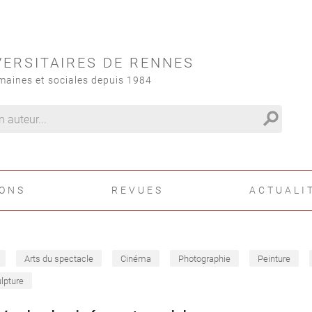
VERSITAIRES DE RENNES
maines et sociales depuis 1984
search
IONS
REVUES
ACTUALI
Arts du spectacle
Cinéma
Photographie
Peinture
lpture