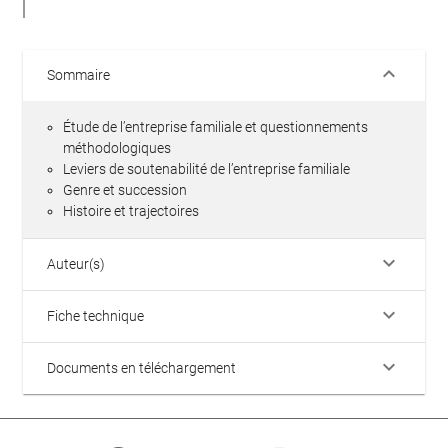
keyboard_arrow_down
Sommaire
Étude de l’entreprise familiale et questionnements
méthodologiques
Leviers de soutenabilité de l’entreprise familiale
Genre et succession
Histoire et trajectoires
keyboard_arrow_down
Auteur(s)
keyboard_arrow_down
Fiche technique
keyboard_arrow_down
Documents en téléchargement