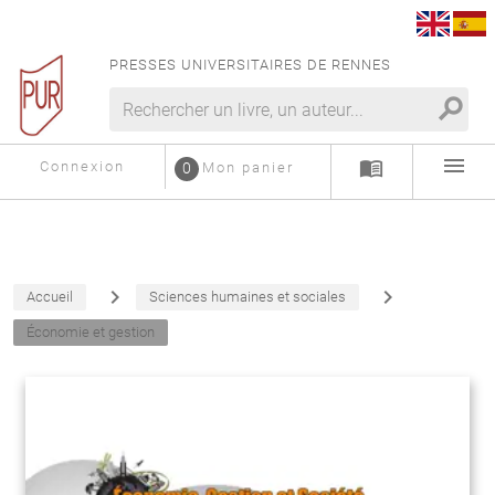
PRESSES UNIVERSITAIRES DE RENNES
search
menu
menu_book
Connexion
0
Mon panier
navigate_next
navigate_next
Accueil
Sciences humaines et sociales
Économie et gestion