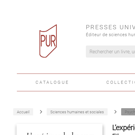
PRESSES UNI
Éditeur de sciences hu
CATALOGUE
COLLECT
navigate_next
navigate_next
Accueil
Sciences humaines et sociales
Psych
L’expér