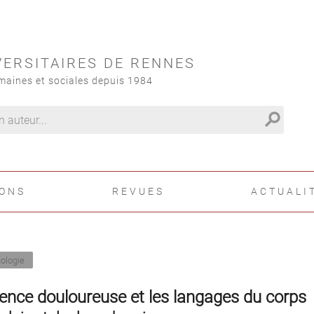
VERSITAIRES DE RENNES
maines et sociales depuis 1984
search
IONS
REVUES
ACTUALI
ologie
ience douloureuse et les langages du corps