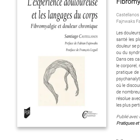
Fibromy
Castellanos
Fajnwaks F
Les douleurs
santé les p
douleur se p
ou du syndro
Dans ces ca
le corporel, 
pratique de 
psychanalyti
où le discou
de nombreux 
résolue ave
les plus pert
Publié avec l
Pratiques et