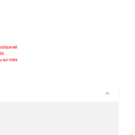
outique est
26.
 sur notre
keyboard_arrow_down