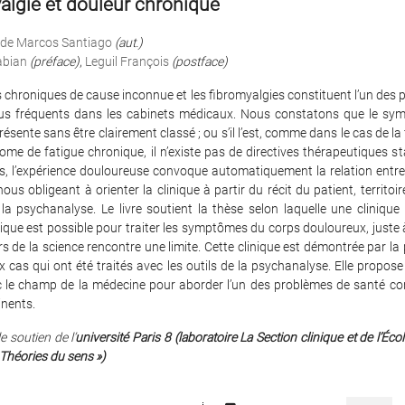
algie et douleur chronique
 de Marcos Santiago
(aut.)
abian
(préface)
,
Leguil François
(postface)
 chroniques de cause inconnue et les fibromyalgies constituent l’un des
lus fréquents dans les cabinets médicaux. Nous constatons que le sy
résente sans être clairement classé ; ou s’il l’est, comme dans le cas de la
me de fatigue chronique, il n’existe pas de directives thérapeutiques s
s, l’expérience douloureuse convoque automatiquement la relation entre 
nous obligeant à orienter la clinique à partir du récit du patient, territoi
la psychanalyse. Le livre soutient la thèse selon laquelle une clinique 
que est possible pour traiter les symptômes du corps douloureux, juste à
rs de la science rencontre une limite. Cette clinique est démontrée par la
cas qui ont été traités avec les outils de la psychanalyse. Elle propose
c le champ de la médecine pour aborder l’un des problèmes de santé c
inents.
e soutien de l’
université Paris 8
(laboratoire La Section clinique et de l’Éco
 Théories du sens »)