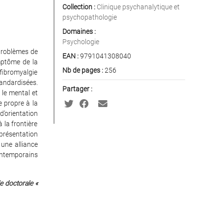
Collection :
Clinique psychanalytique et
psychopathologie
Domaines :
Psychologie
 problèmes de
EAN :
9791041308040
mptôme de la
Nb de pages :
256
 fibromyalgie
tandardisées.
Partager :
le mental et
re propre à la
d’orientation
 la frontière
 présentation
 une alliance
ontemporains
le doctorale «