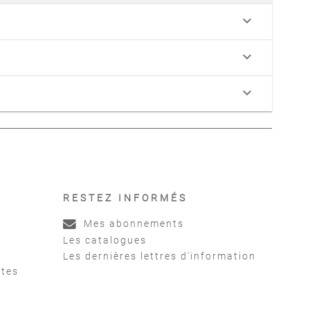
keyboard_arrow_down
keyboard_arrow_down
keyboard_arrow_down
RESTEZ INFORMÉS
Mes abonnements
Les catalogues
Les dernières lettres d'information
ntes