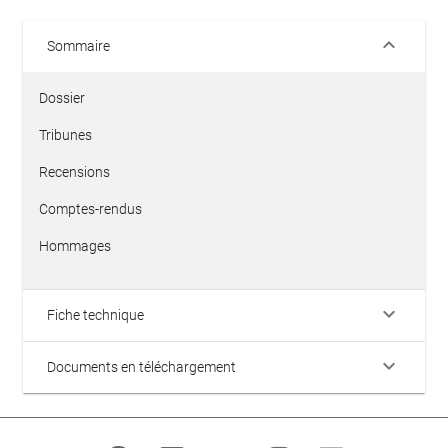
keyboard_arrow_down
Sommaire
Dossier
Tribunes
Recensions
Comptes-rendus
Hommages
keyboard_arrow_down
Fiche technique
keyboard_arrow_down
Documents en téléchargement