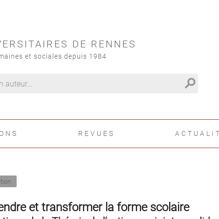
VERSITAIRES DE RENNES
maines et sociales depuis 1984
search
IONS
REVUES
ACTUALI
tion
dre et transformer la forme scolaire