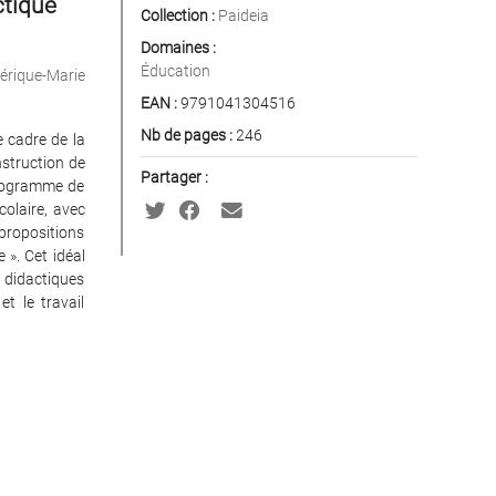
ctique
Collection :
Paideia
Domaines :
Éducation
érique-Marie
EAN :
9791041304516
Nb de pages :
246
e cadre de la
nstruction de
Partager :
 programme de
olaire, avec
 propositions
 ». Cet idéal
didactiques
t le travail