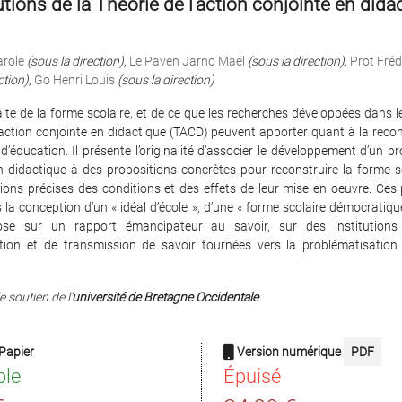
tions de la Théorie de l’action conjointe en dida
arole
(sous la direction)
,
Le Paven Jarno Maël
(sous la direction)
,
Prot Fréd
ction)
,
Go Henri Louis
(sous la direction)
aite de la forme scolaire, et de ce que les recherches développées dans l
’action conjointe en didactique (TACD) peuvent apporter quant à la reco
d’éducation. Il présente l’originalité d’associer le développement d’un
n didactique à des propositions concrètes pour reconstruire la forme sc
ions précises des conditions et des effets de leur mise en oeuvre. Ces
 la conception d’un « idéal d’école », d’une « forme scolaire démocratique
pose sur un rapport émancipateur au savoir, sur des institutions 
ation et de transmission de savoir tournées vers la problématisation e
e soutien de l’
université de Bretagne Occidentale
Papier
Version numérique
PDF
ble
Épuisé