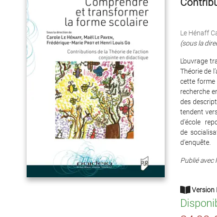
Contribu
Le Hénaff C
(sous la dire
L’ouvrage tr
Théorie de l
cette forme 
recherche e
des descript
tendent vers
d’école re
de socialis
d’enquête.
Publié avec l
Version 
Disponi