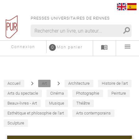
PRESSES UNIVERSITAIRES DE RENNES
search
menu
menu_book
Connexion
0
Mon panier
navigate_next
navigate_next
Accueil
Art
Architecture
Histoire de l'art
Arts du spectacle
Cinéma
Photographie
Peinture
Beaux-livres - Art
Musique
Théâtre
Esthétique et philosophie de l'art
Arts contemporains
Sculpture