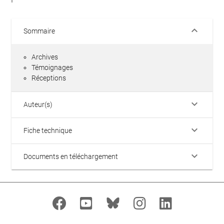
keyboard_arrow_down
Sommaire
Archives
Témoignages
Réceptions
keyboard_arrow_down
Auteur(s)
keyboard_arrow_down
Fiche technique
keyboard_arrow_down
Documents en téléchargement