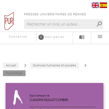
PRESSES UNIVERSITAIRES DE RENNES
search
menu
menu_book
Connexion
0
Mon panier
navigate_next
navigate_next
Accueil
Sciences humaines et sociales
Psychologie