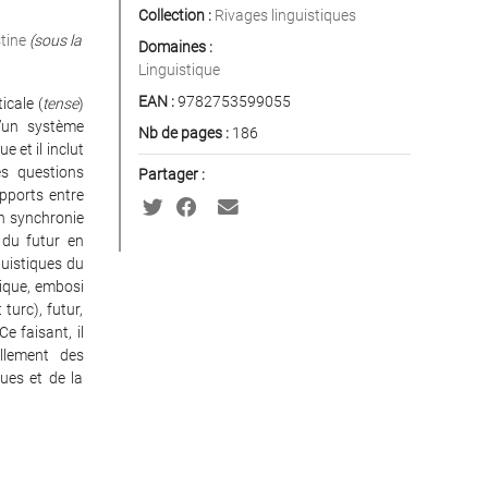
Collection :
Rivages linguistiques
tine
(sous la
Domaines :
Linguistique
EAN :
9782753599055
icale (
tense
)
d’un système
Nb de pages :
186
 et il inclut
es questions
Partager :
apports entre
en synchronie
 du futur en
guistiques du
tique, embosi
turc), futur,
e faisant, il
ellement des
ues et de la