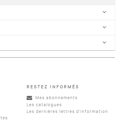
keyboard_arrow_down
keyboard_arrow_down
keyboard_arrow_down
RESTEZ INFORMÉS
Mes abonnements
Les catalogues
Les dernières lettres d'information
ntes