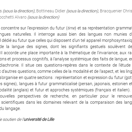
s
(sous la direction)
,
Bottineau Didier
(sous la direction)
,
Bracquenier Chris
occhetti Alvaro
(sous la direction)
 concentre sur l’expression du futur (
time
) et sa représentation grammat
ngues naturelles. Il interroge aussi bien des langues non munies 
dédié au futur que celles qui disposent d’un tel appareil morphosyntaxique
e la langue des signes, dont les signifiants gestuels soulèvent d
 Il accorde une place importante à la thématique de l’invariance, aux r
ons et processus cognitifs, à l’analyse systémique des faits de langue, 
achronie. Il situe ces questions-repères dans le contexte de l’étude
c d’autres questions, comme celles de la modalité et de l’aspect, et les lin
Il s’organise en quatre sections : représentation et expression du futur (go
s signes), langues à futur grammaticalisé (persan, japonais, estonien et 
dalité (anglais) et futur et approches systémiques (français et italien). C
uvelles perspectives de recherche, en particulier pour le renouv
scientifiques dans les domaines relevant de la comparaison des lang
du langage.
e soutien de l’
université de Lille