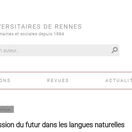
VERSITAIRES DE RENNES
maines et sociales depuis 1984
search
IONS
REVUES
ACTUALI
istique
ssion du futur dans les langues naturelles