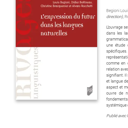
Begioni Loui
direction)
,
R
L’ouvrage se
dans les la
grammatical 
une étude d
spécifiques.
représentati
comme en di
relation ave
signifiant. 
et langue de
aspect et mo
ouvre de no
fondements 
systémique 
Publié avec l