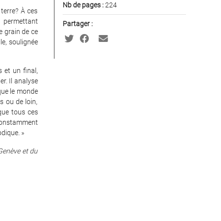
Nb de pages :
224
terre? À ces
i permettant
Partager :
e grain de ce
le, soulignée
et un final,
er. Il analyse
 que le monde
s ou de loin,
que tous ces
constamment
dique. »
 Genève et du