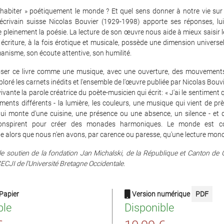
abiter » poétiquement le monde ? Et quel sens donner à notre vie sur 
l'écrivain suisse Nicolas Bouvier (1929-1998) apporte ses réponses, lu
re pleinement la poésie. La lecture de son œuvre nous aide à mieux saisir l
criture, à la fois érotique et musicale, possède une dimension universel
nisme, son écoute attentive, son humilité.
er ce livre comme une musique, avec une ouverture, des mouvements 
ploré les carnets inédits et l'ensemble de l'œuvre publiée par Nicolas Bouvi
ivante la parole créatrice du poète-musicien qui écrit: « J'ai le sentiment
léments différents - la lumière, les couleurs, une musique qui vient de prè
ui monte d'une cuisine, une présence ou une absence, un silence - et 
onspirent pour créer des monades harmoniques. Le monde est 
 alors que nous n'en avons, par carence ou paresse, qu'une lecture mono
le soutien de la fondation Jan Michalski, de la République et Canton de
CECJI de l'Université Bretagne Occidentale.
Papier
Version numérique
PDF
ble
Disponible