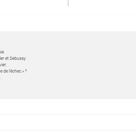
sie
ler et Debussy
er. .
 de l’échec » ?
.