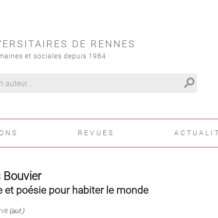
VERSITAIRES DE RENNES
maines et sociales depuis 1984
search
IONS
REVUES
ACTUALI
 Bouvier
 et poésie pour habiter le monde
rvé
(aut.)