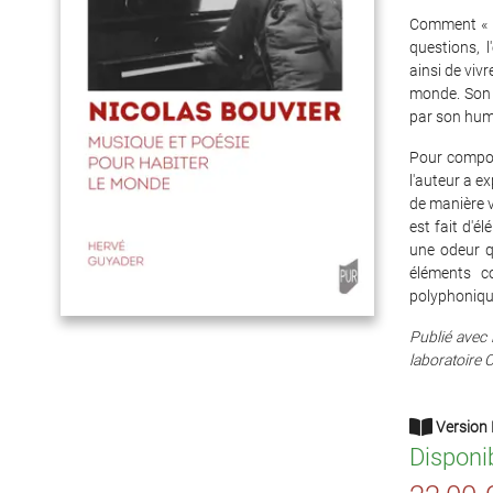
Comment « h
questions, 
ainsi de viv
monde. Son é
par son huma
Pour compos
l'auteur a ex
de manière v
est fait d'é
une odeur q
éléments c
polyphonique
Publié avec 
laboratoire 
Version 
Disponi