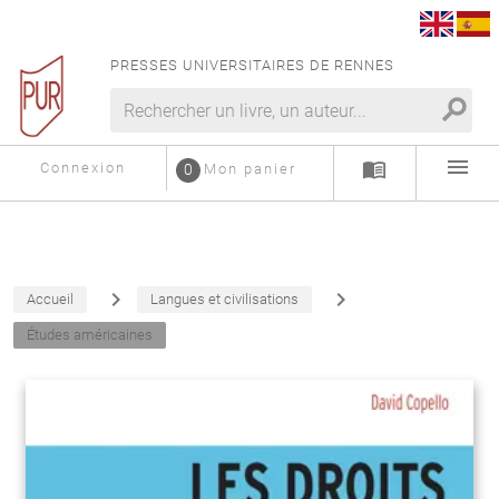
PRESSES UNIVERSITAIRES DE RENNES
search
menu
menu_book
Connexion
0
Mon panier
navigate_next
navigate_next
Accueil
Langues et civilisations
Études américaines