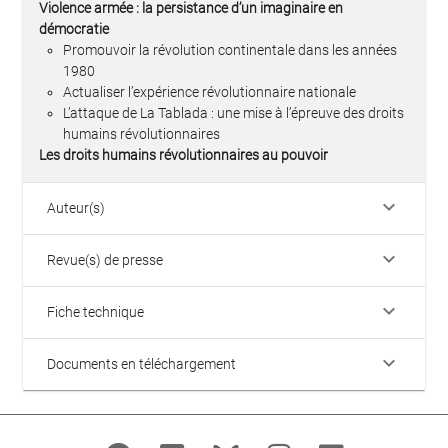
Violence armée : la persistance d’un imaginaire en
démocratie
Promouvoir la révolution continentale dans les années
1980
Actualiser l’expérience révolutionnaire nationale
L’attaque de La Tablada : une mise à l’épreuve des droits
humains révolutionnaires
Les droits humains révolutionnaires au pouvoir
keyboard_arrow_down
Auteur(s)
keyboard_arrow_down
Revue(s) de presse
keyboard_arrow_down
Fiche technique
keyboard_arrow_down
Documents en téléchargement