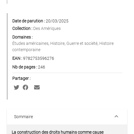
Date de parution :
20/03/2025
Collection :
Des Amériques
Domaines :
Études américaines
,
Histoire
,
Guerre et société
,
Histoire
contemporaine
EAN :
9782753596276
Nb de pages :
246
Partager :
keyboard_arrow_down
Sommaire
La construction des droits humains comme cause