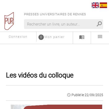
PRESSES UNIVERSITAIRES DE RENNES
search
menu
menu_book
Connexion
0
Mon panier
Les vidéos du colloque
access_time
Publié le 22/09/2025