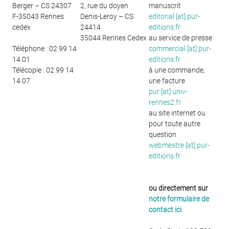
Berger – CS 24307
2, rue du doyen
manuscrit
F-35043 Rennes
Denis-Leroy – CS
editorial [at] pur-
cedex
24414
editions.fr
35044 Rennes Cedex
au service de presse
Téléphone : 02 99 14
commercial [at] pur-
14 01
editions.fr
Télécopie : 02 99 14
à une commande,
14 07
une facture
pur [at] univ-
rennes2.fr
au site internet ou
pour toute autre
question
webmestre [at] pur-
editions.fr
ou directement sur
notre formulaire de
contact ici
.