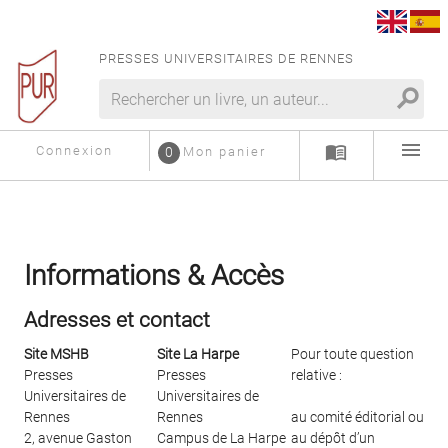
PRESSES UNIVERSITAIRES DE RENNES
search
menu
menu_book
Connexion
0
Mon panier
Informations & Accès
Adresses et contact
Site MSHB
Site La Harpe
Pour toute question
Presses
Presses
relative :
Universitaires de
Universitaires de
Rennes
Rennes
au comité éditorial ou
2, avenue Gaston
Campus de La Harpe
au dépôt d’un